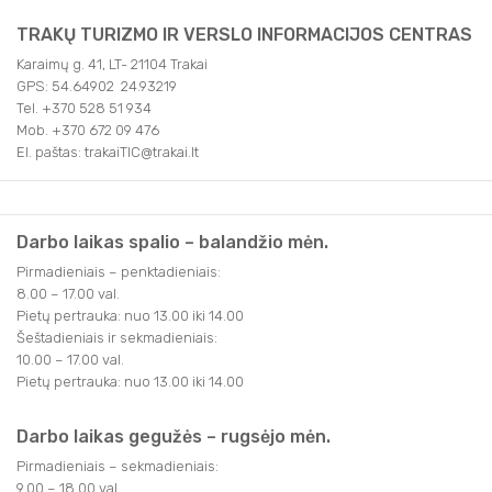
TRAKŲ TURIZMO IR VERSLO INFORMACIJOS CENTRAS
Karaimų g. 41, LT- 21104 Trakai
GPS: 54.64902 24.93219
Tel. +370 528 51 934
Mob. +370 672 09 476
El. paštas: trakaiTIC@trakai.lt
Darbo laikas spalio – balandžio mėn.
Pirmadieniais – penktadieniais:
8.00 – 17.00 val.
Pietų pertrauka: nuo 13.00 iki 14.00
Šeštadieniais ir sekmadieniais:
10.00 – 17.00 val.
Pietų pertrauka: nuo 13.00 iki 14.00
Darbo laikas gegužės – rugsėjo mėn.
Pirmadieniais – sekmadieniais:
9.00 – 18.00 val.