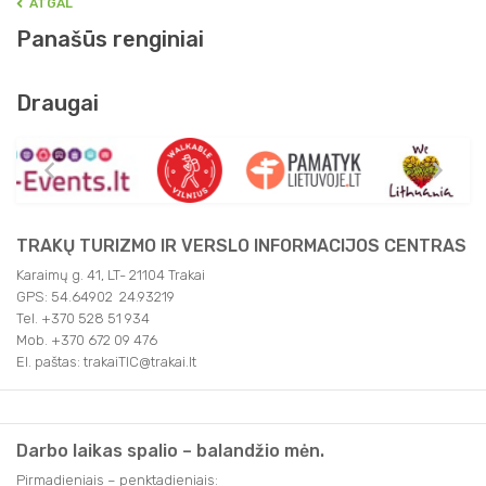
ATGAL
Panašūs renginiai
Draugai
TRAKŲ TURIZMO IR VERSLO INFORMACIJOS CENTRAS
Karaimų g. 41, LT- 21104 Trakai
GPS: 54.64902 24.93219
Tel. +370 528 51 934
Mob. +370 672 09 476
El. paštas: trakaiTIC@trakai.lt
Darbo laikas spalio – balandžio mėn.
Pirmadieniais – penktadieniais: