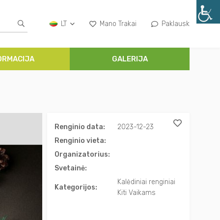
LT
Mano Trakai
Paklausk
ORMACIJA
GALERIJA
Renginio data:
2023-12-23
Renginio vieta:
Organizatorius:
Svetainė:
Kalėdiniai renginiai
Kategorijos:
Kiti Vaikams