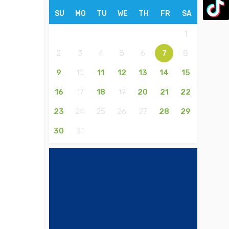
SU
MO
TU
WE
TH
FR
SA
1
2
3
4
5
6
7
8
9
10
11
12
13
14
15
16
17
18
19
20
21
22
23
24
25
26
27
28
29
30
31