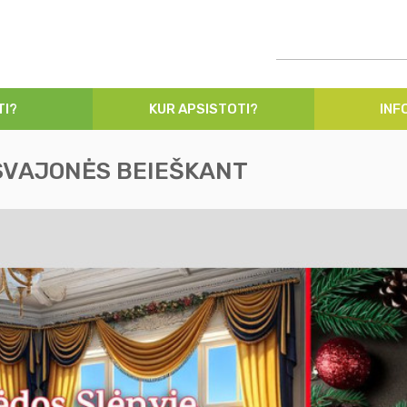
TI?
KUR APSISTOTI?
INF
 SVAJONĖS BEIEŠKANT