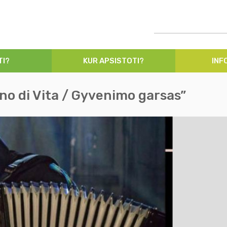
TI?
KUR APSISTOTI?
INF
no di Vita / Gyvenimo garsas”