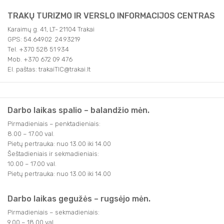
TRAKŲ TURIZMO IR VERSLO INFORMACIJOS CENTRAS
Karaimų g. 41, LT- 21104 Trakai
GPS: 54.64902 24.93219
Tel. +370 528 51 934
Mob. +370 672 09 476
El. paštas: trakaiTIC@trakai.lt
Darbo laikas spalio – balandžio mėn.
Pirmadieniais – penktadieniais:
8.00 – 17.00 val.
Pietų pertrauka: nuo 13.00 iki 14.00
Šeštadieniais ir sekmadieniais:
10.00 – 17.00 val.
Pietų pertrauka: nuo 13.00 iki 14.00
Darbo laikas gegužės – rugsėjo mėn.
Pirmadieniais – sekmadieniais:
9.00 – 18.00 val.