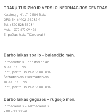
TRAKŲ TURIZMO IR VERSLO INFORMACIJOS CENTRAS
Karaimų g. 41, LT- 21104 Trakai
GPS: 54.64902 24.93219
Tel. +370 528 51 934
Mob. +370 672 09 476
El. paštas: trakaiTIC@trakai.lt
Darbo laikas spalio – balandžio mėn.
Pirmadieniais – penktadieniais:
8.00 – 17.00 val.
Pietų pertrauka: nuo 13.00 iki 14.00
Šeštadieniais ir sekmadieniais:
10.00 – 17.00 val.
Pietų pertrauka: nuo 13.00 iki 14.00
Darbo laikas gegužės – rugsėjo mėn.
Pirmadieniais – sekmadieniais:
9.00 – 18.00 val.