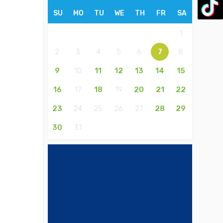
SU
MO
TU
WE
TH
FR
SA
1
2
3
4
5
6
7
8
9
10
11
12
13
14
15
16
17
18
19
20
21
22
23
24
25
26
27
28
29
30
31