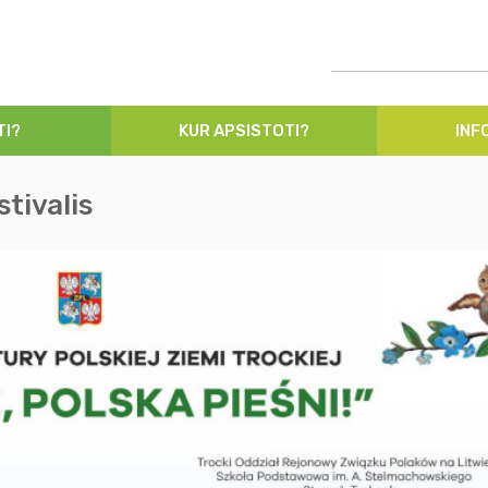
TI?
KUR APSISTOTI?
INF
tivalis