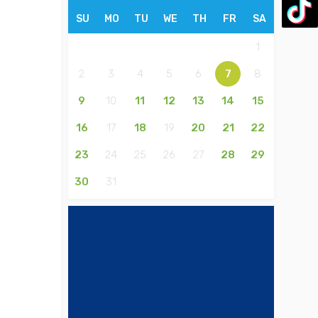
SU
MO
TU
WE
TH
FR
SA
1
2
3
4
5
6
7
8
9
10
11
12
13
14
15
16
17
18
19
20
21
22
23
24
25
26
27
28
29
30
31