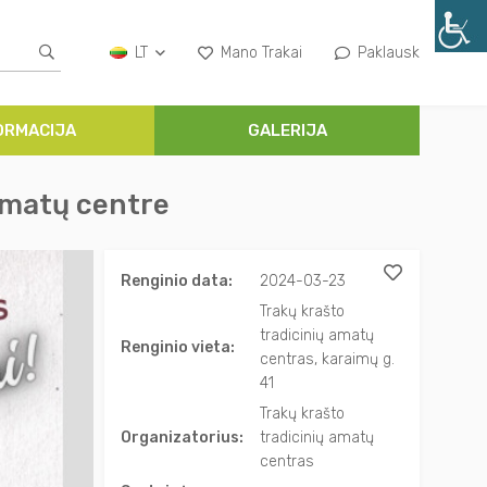
LT
Mano Trakai
Paklausk
ORMACIJA
GALERIJA
amatų centre
Renginio data:
2024-03-23
Trakų krašto
tradicinių amatų
Renginio vieta:
centras, karaimų g.
41
Trakų krašto
Organizatorius:
tradicinių amatų
centras