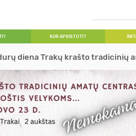
TI?
KUR APSISTOTI?
INF
urų diena Trakų krašto tradicinių 