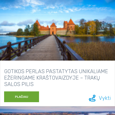
GOTIKOS PERLAS PASTATYTAS UNIKALIAME
EŽERINGAME KRAŠTOVAIZDYJE – TRAKŲ
SALOS PILIS
PLAČIAU
Vykti