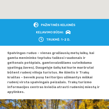
PAŽINTINĖS KELIONĖS
KELIAVIMO BŪDAI:
TRUKMĖ: 1-2 D.
Spalvingas ruduo – vienas gražiausių metų laikų, kai
gamta menininko teptuku taškosi raudonais ir
geltonais potėpiais, gamtovaizdžiams suteikdama
ypatingą žavesį. Daugelyje šalių kai kurie maršrutai
būtent rudenį vilioja turistus. Ne išimtis ir Trakų
kraštas – beveik pusę teritorijos užimantys miškai
rudenį virsta spalvingais peizažais. Trakų turizmo
informacijos centras kviečia atrasti rudeninį miestą ir
apylinkes.