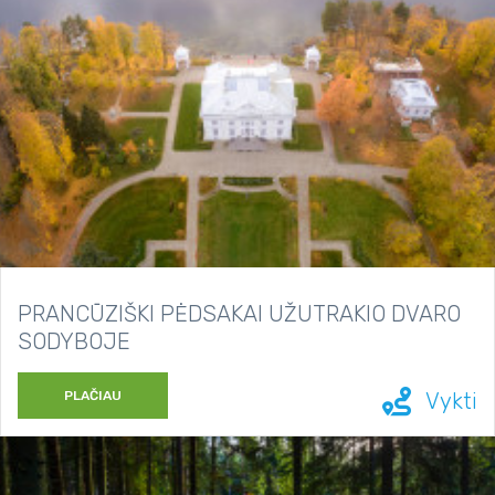
PRANCŪZIŠKI PĖDSAKAI UŽUTRAKIO DVARO
SODYBOJE
PLAČIAU
Vykti