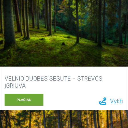
VELNIO DUOBĖS SESUTĖ – STRĖVOS
ĮGRIUVA
PLAČIAU
Vykti