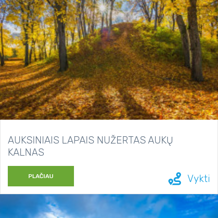
AUKSINIAIS LAPAIS NUŽERTAS AUKŲ
KALNAS
PLAČIAU
Vykti