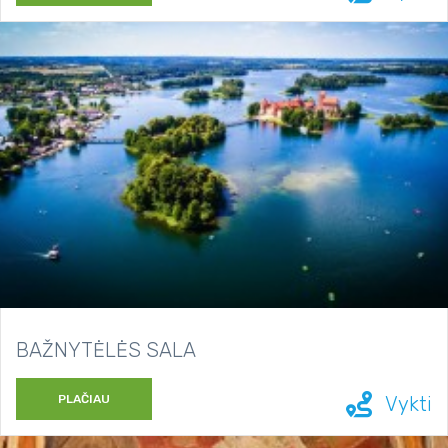
BAŽNYTĖLĖS SALA
PLAČIAU
Vykti