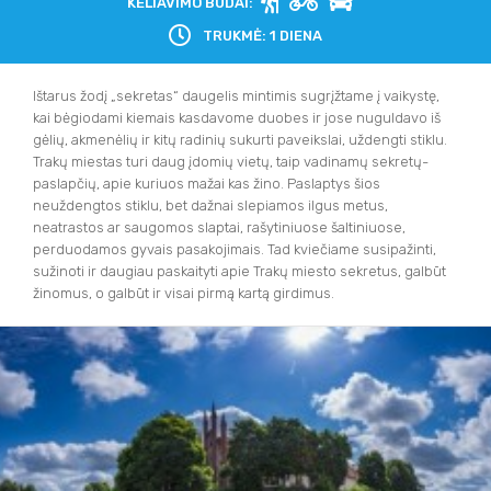
KELIAVIMO BŪDAI:
TRUKMĖ: 1 DIENA
Ištarus žodį „sekretas“ daugelis mintimis sugrįžtame į vaikystę,
kai bėgiodami kiemais kasdavome duobes ir jose nuguldavo iš
gėlių, akmenėlių ir kitų radinių sukurti paveikslai, uždengti stiklu.
Trakų miestas turi daug įdomių vietų, taip vadinamų sekretų-
paslapčių, apie kuriuos mažai kas žino. Paslaptys šios
neuždengtos stiklu, bet dažnai slepiamos ilgus metus,
neatrastos ar saugomos slaptai, rašytiniuose šaltiniuose,
perduodamos gyvais pasakojimais. Tad kviečiame susipažinti,
sužinoti ir daugiau paskaityti apie Trakų miesto sekretus, galbūt
žinomus, o galbūt ir visai pirmą kartą girdimus.