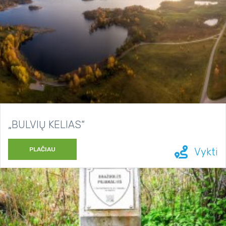
„BULVIŲ KELIAS“
PLAČIAU
Vykti