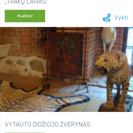
„TRAKŲ LAIVAS“
PLAČIAU
Vykti
VYTAUTO DIDŽIOJO ŽVĖRYNAS