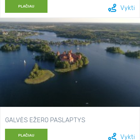
PLAČIAU
Vykti
GALVĖS EŽERO PASLAPTYS
PLAČIAU
Vykti