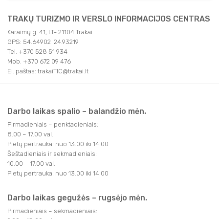
TRAKŲ TURIZMO IR VERSLO INFORMACIJOS CENTRAS
Karaimų g. 41, LT- 21104 Trakai
GPS: 54.64902 24.93219
Tel. +370 528 51 934
Mob. +370 672 09 476
El. paštas: trakaiTIC@trakai.lt
Darbo laikas spalio – balandžio mėn.
Pirmadieniais – penktadieniais:
8.00 – 17.00 val.
Pietų pertrauka: nuo 13.00 iki 14.00
Šeštadieniais ir sekmadieniais:
10.00 – 17.00 val.
Pietų pertrauka: nuo 13.00 iki 14.00
Darbo laikas gegužės – rugsėjo mėn.
Pirmadieniais – sekmadieniais: